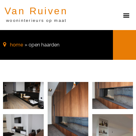
Van Ruiven
wooninterieurs op maat
home
» open haarden