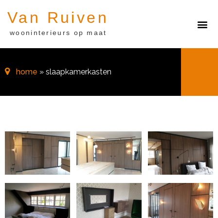
Van Ruiven
wooninterieurs op maat
home
» slaapkamerkasten